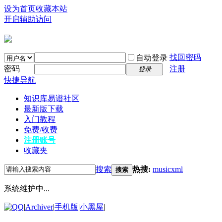
设为首页
收藏本站
开启辅助访问
找回密码
自动登录
密码
注册
登录
快捷导航
知识库
易谱社区
最新版下载
入门教程
免费/收费
注册账号
收藏夹
搜索
热搜:
musicxml
搜索
系统维护中...
|
Archiver
|
手机版
|
小黑屋
|